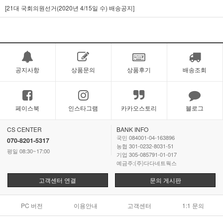
[21대 국회의원선거(2020년 4/15일 수) 배송공지]
공지사항
상품문의
상품후기
배송조회
페이스북
인스타그램
카카오스토리
블로그
CS CENTER
BANK INFO
국민 084001-04-163896
070-8201-5317
농협 301-0232-8031-51
평일 08:30~17:00
기업 305-085791-01-017
예금주:(주)다다네트웍스
고객센터 연결
문의 게시판
PC 버전
이용안내
고객센터
1:1 문의