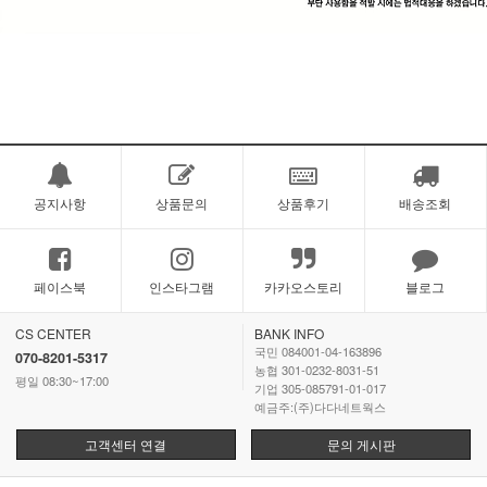
공지사항
상품문의
상품후기
배송조회
페이스북
인스타그램
카카오스토리
블로그
CS CENTER
BANK INFO
국민 084001-04-163896
070-8201-5317
농협 301-0232-8031-51
평일 08:30~17:00
기업 305-085791-01-017
예금주:(주)다다네트웍스
고객센터 연결
문의 게시판