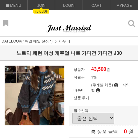
MENU
JOIN
LOGIN
CART
MYPAGE
+5,000P
DATELOOK(* 매일 매일 신상 *)
아우터
노르딕 패턴 여성 캐주얼 니트 가디건 카디건 J30
43,500
상품가
원
적립금
1%
(무게별 차등)
지역
배송비
별
상품 무게
필수선택
0
원
총 상품 금액