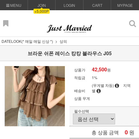
MENU
JOIN
LOGIN
CART
MYPAGE
+5,000P
DATELOOK(* 매일 매일 신상 *)
상의
브라운 쉬폰 레이스 캉캉 블라우스 J05
42,500
상품가
원
적립금
1%
(무게별 차등)
지역
배송비
별
상품 무게
필수선택
0
원
총 상품 금액