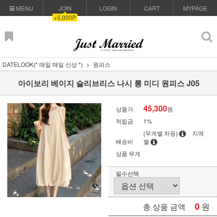
MENU
JOIN
LOGIN
CART
MYPAGE
+5,000P
DATELOOK(* 매일 매일 신상 *)
원피스
아이보리 베이지 슬리브리스 나시 롱 미디 원피스 J05
45,300
상품가
원
적립금
1%
(무게별 차등)
지역
배송비
별
상품 무게
필수선택
0
원
총 상품 금액