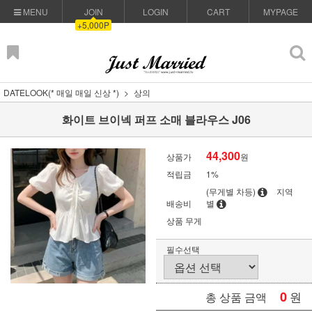
MENU
JOIN
LOGIN
CART
MYPAGE
+5,000P
DATELOOK(* 매일 매일 신상 *)
상의
화이트 브이넥 퍼프 소매 블라우스 J06
44,300
상품가
원
적립금
1%
(무게별 차등)
지역
배송비
별
상품 무게
필수선택
0
원
총 상품 금액