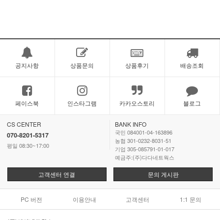
공지사항
상품문의
상품후기
배송조회
페이스북
인스타그램
카카오스토리
블로그
CS CENTER
BANK INFO
국민 084001-04-163896
070-8201-5317
농협 301-0232-8031-51
평일 08:30~17:00
기업 305-085791-01-017
예금주:(주)다다네트웍스
고객센터 연결
문의 게시판
PC 버전
이용안내
고객센터
1:1 문의