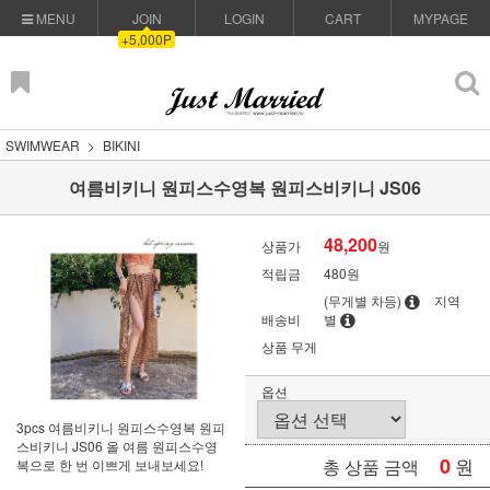
MENU
JOIN
LOGIN
CART
MYPAGE
+5,000P
SWIMWEAR
BIKINI
여름비키니 원피스수영복 원피스비키니 JS06
48,200
상품가
원
적립금
480원
(무게별 차등)
지역
배송비
별
상품 무게
옵션
3pcs 여름비키니 원피스수영복 원피
스비키니 JS06 올 여름 원피스수영
0
원
총 상품 금액
복으로 한 번 이쁘게 보내보세요!