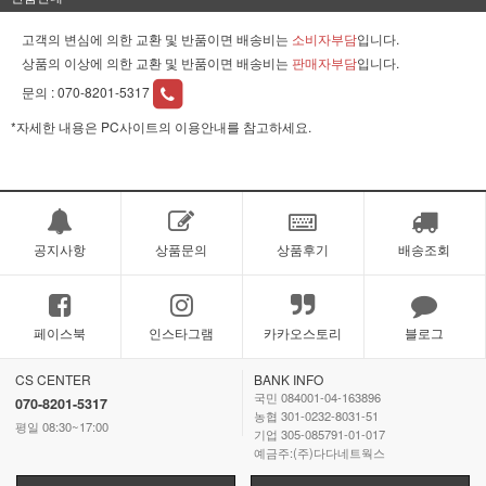
고객의 변심에 의한 교환 및 반품이면 배송비는
소비자부담
입니다.
상품의 이상에 의한 교환 및 반품이면 배송비는
판매자부담
입니다.
문의 :
070-8201-5317
*자세한 내용은 PC사이트의 이용안내를 참고하세요.
공지사항
상품문의
상품후기
배송조회
페이스북
인스타그램
카카오스토리
블로그
CS CENTER
BANK INFO
국민 084001-04-163896
070-8201-5317
농협 301-0232-8031-51
평일 08:30~17:00
기업 305-085791-01-017
예금주:(주)다다네트웍스