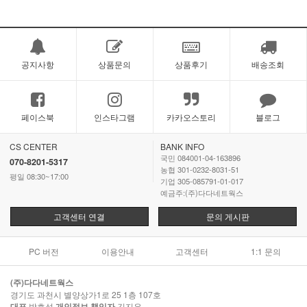
공지사항
상품문의
상품후기
배송조회
페이스북
인스타그램
카카오스토리
블로그
CS CENTER
BANK INFO
국민 084001-04-163896
070-8201-5317
농협 301-0232-8031-51
평일 08:30~17:00
기업 305-085791-01-017
예금주:(주)다다네트웍스
고객센터 연결
문의 게시판
PC 버전
이용안내
고객센터
1:1 문의
(주)다다네트웍스
경기도 과천시 별양상가1로 25 1층 107호
대표
박호성
개인정보 책임자
김지은