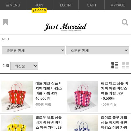
MENU
JOIN
LOGIN
CART
MYPAGE
+5,000P
ACC
정렬
레드 체크 심플 비
핑크 체크 심플 비
치백 해변 바캉스
치백 해변 바캉스
여름 가방 J29
여름 가방 J29
40,500원
40,500원
400원 적립
400원 적립
옐로우 체크 심플
화이트 블루 체크
비치백 해변 바캉
심플 비치백 해변
스 여름 가방 J29
바캉스 여름 가방